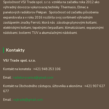
Spoločnosť VSJ Trade spol. s.r.o. vznikla na začiatku roka 2012 ako
výhradný dovozca vykurovacej techniky Thermasis, Elmec a
panelových radiátorov Pekpan. Spoločnosť od začiatku pôsobenia
expandovala a v roku 2016 rozšírila svoj sortiment výhradným
zastúpením značky Ferroli, ktorá nás zásobuje plynovými kotlami,
elektrickými kotlami, tepelnými čerpadlami, klimatizáciami, expanznými
nádobami, boilermi TUV a akumulačnými nádobami.
Kontakty
VSJ Trade spol. s.r.o.
Kontakt na konateľa : +421 948 253 106
Email :
radiatorysanica@gmail.com
Kontakt na Obchodného zástupcu, účtovníka a ekonóma : +421 907 627
677
Email :
vsjtrade@gmail.com