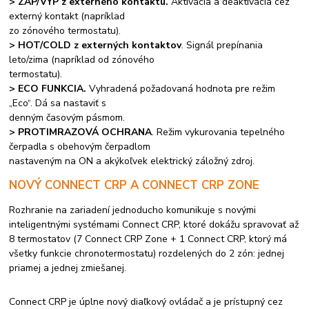
> ZAP/VYP z externého kontaktu.
Aktivácia a deaktivácia cez
externý kontakt (napríklad
zo zónového termostatu).
> HOT/COLD z externých kontaktov
. Signál prepínania
leto/zima (napríklad od zónového
termostatu).
> ECO FUNKCIA.
Vyhradená požadovaná hodnota pre režim
„Eco“. Dá sa nastaviť s
denným časovým pásmom.
> PROTIMRAZOVÁ OCHRANA
. Režim vykurovania tepelného
čerpadla s obehovým čerpadlom
nastaveným na ON a akýkoľvek elektrický záložný zdroj.
NOVÝ CONNECT CRP A CONNECT CRP ZONE
Rozhranie na zariadení jednoducho komunikuje s novými
inteligentnými systémami Connect CRP, ktoré dokážu spravovať až
8 termostatov (7 Connect CRP Zone + 1 Connect CRP, ktorý má
všetky funkcie chronotermostatu) rozdelených do 2 zón: jednej
priamej a jednej zmiešanej.
Connect CRP je úplne nový diaľkový ovládač a je prístupný cez