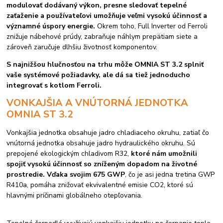
modulovať dodávaný výkon, presne sledovať tepelné
zaťaženie a používateľovi umožňuje veľmi vysokú účinnosť a
významné úspory energie.
Okrem toho, Full Inverter od Ferroli
znižuje nábehové prúdy, zabraňuje náhlym prepätiam siete a
zároveň zaručuje dlhšiu životnosť komponentov.
S najnižšou hlučnosťou na trhu môže OMNIA ST 3.2 splniť
vaše systémové požiadavky, ale dá sa tiež jednoducho
integrovať s kotlom Ferroli.
VONKAJŠIA A VNÚTORNÁ JEDNOTKA
OMNIA ST 3.2
Vonkajšia jednotka obsahuje jadro chladiaceho okruhu, zatiaľ čo
vnútorná jednotka obsahuje jadro hydraulického okruhu. Sú
prepojené ekologickým chladivom R32,
ktoré nám umožnili
spojiť vysokú účinnosť so zníženým dopadom na životné
prostredie. Vďaka svojim 675 GWP
, čo je asi jedna tretina GWP
R410a, pomáha znižovať ekvivalentné emisie CO2, ktoré sú
hlavnými príčinami globálneho otepľovania.