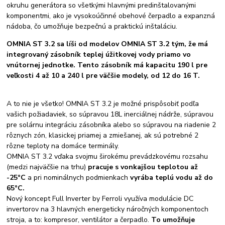
okruhu generátora so všetkými hlavnými predinštalovanými
komponentmi, ako je vysokoúčinné obehové čerpadlo a expanzná
nádoba, čo umožňuje bezpečnú a praktickú inštaláciu.
OMNIA ST 3.2 sa líši od modelov OMNIA ST 3.2 tým, že má
integrovaný zásobník teplej úžitkovej vody priamo vo
vnútornej jednotke. Tento zásobník má kapacitu 190 l pre
veľkosti 4 až 10 a 240 l pre väčšie modely, od 12 do 16 T.
A to nie je všetko! OMNIA ST 3.2 je možné prispôsobiť podľa
vašich požiadaviek, so súpravou 18L inerciálnej nádrže, súpravou
pre solárnu integráciu zásobníka alebo so súpravou na riadenie 2
rôznych zón, klasickej priamej a zmiešanej, ak sú potrebné 2
rôzne teploty na domáce terminály.
OMNIA ST 3.2 vďaka svojmu širokému prevádzkovému rozsahu
(medzi najväčšie na trhu)
pracuje s vonkajšou teplotou až
-25°C
a pri nominálnych podmienkach
vyrába teplú vodu až do
65°C.
Nový koncept Full Inverter by Ferroli využíva modulácie DC
invertorov na 3 hlavných energeticky náročných komponentoch
stroja, a to: kompresor, ventilátor a čerpadlo.
To umožňuje