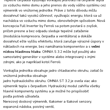
Tepelné čerpadlá využívajú vonkajšiu jednotku na čerpanie tepla
zo vzduchu mimo domu a jeho prenos do vody vášho systému cez
výmenník vo vnútornej jednotke. Práve z tohto dôvodu môžu
dosiahnuť takú vysokú účinnosť, využívajúc energiu, ktorá sa už
nachádza vo vzduchu mimo domu, obnoviteľným spôsobom. Nová
koncepcia Full Inverter by Ferroli sa potom postará o zvyšok,
pričom presne a bez odpadu sleduje tepelné zaťaženie
(modulácia kompresora, čerpadla a ventilátora) a dokáže
dosiahnuť ešte vyššiu efektivitu, ktorá zaručuje výrazné úspory v
nákladoch na energie, bez namáhania komponentov a s
veľmi
nízkou hladinou hluku
. OMNIA S 3.2 môže byť použitý ako
samostatný generátor v systéme alebo integrovaný s inými
zdrojmi, ako je napríklad kotol Ferroli.
Vonkajšia jednotka obsahuje jadro chladiaceho okruhu, zatiaľ čo
vnútorná jednotka obsahuje
jadro hydraulického okruhu. OMNIA ST 3.2 je oveľa viac ako
výmenník tepla s čerpadlom. Hydraulický modul zahŕňa všetky
hlavné komponenty systému a je možné ho prispôsobiť
podľa potrieb užívateľa.
Nerezový doskový výmenník, tlakomer a tlakové senzory,
expanzná nádoba, poistný ventil,