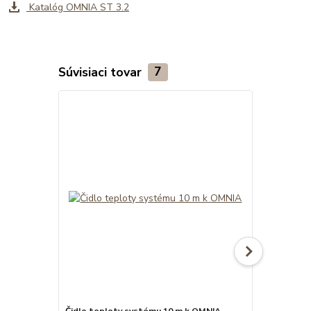
Katalóg OMNIA ST 3.2
Súvisiaci tovar
7
Čidlo teploty systému 10 m k OMNIA
Konzola a g