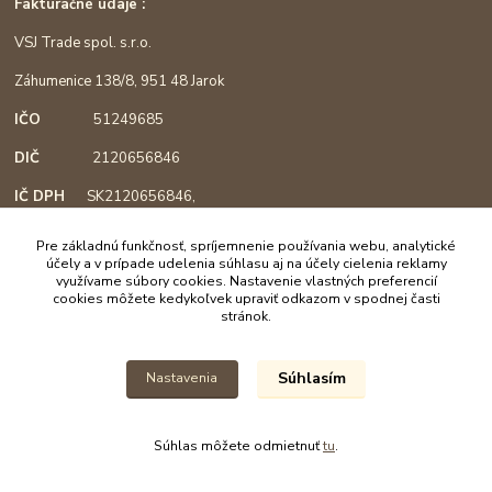
Fakturačné údaje :
VSJ Trade spol. s.r.o.
Záhumenice 138/8, 951 48 Jarok
IČO
51249685
DIČ
2120656846
IČ DPH
SK2120656846,
podľa §4, registrácia od 1.3.2018
Pre základnú funkčnosť, spríjemnenie používania webu, analytické
účely a v prípade udelenia súhlasu aj na účely cielenia reklamy
využívame súbory cookies. Nastavenie vlastných preferencií
cookies môžete kedykoľvek upraviť odkazom v spodnej časti
Mapa :
stránok.
Súhlasím
Nastavenia
Súhlas môžete odmietnuť
tu
.
Vytvorené na
Eshop-rychlo.sk