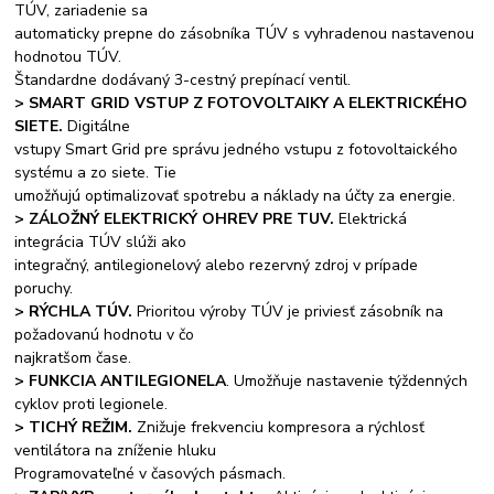
TÚV, zariadenie sa
automaticky prepne do zásobníka TÚV s vyhradenou nastavenou
hodnotou TÚV.
Štandardne dodávaný 3-cestný prepínací ventil.
> SMART GRID VSTUP Z FOTOVOLTAIKY A ELEKTRICKÉHO
SIETE.
Digitálne
vstupy Smart Grid pre správu jedného vstupu z fotovoltaického
systému a zo siete. Tie
umožňujú optimalizovať spotrebu a náklady na účty za energie.
> ZÁLOŽNÝ ELEKTRICKÝ OHREV PRE TUV.
Elektrická
integrácia TÚV slúži ako
integračný, antilegionelový alebo rezervný zdroj v prípade
poruchy.
> RÝCHLA TÚV.
Prioritou výroby TÚV je priviesť zásobník na
požadovanú hodnotu v čo
najkratšom čase.
> FUNKCIA ANTILEGIONELA
. Umožňuje nastavenie týždenných
cyklov proti legionele.
> TICHÝ REŽIM.
Znižuje frekvenciu kompresora a rýchlosť
ventilátora na zníženie hluku
Programovateľné v časových pásmach.