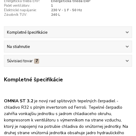
Energetická trieda ERP:
Energetická trieda ERP
Počet ventilátorv:
1
Elektrické napájanie:
230 V - 1 F - 50 Hz
Zásobník TUV:
240 L
Kompletné špecifikácie
Na stiahnutie
Súvisiaci tovar
7
Kompletné špecifikácie
OMNIA ST 3.2
je nový rad splitových tepelných čerpadiel -
chladivo R32 s plným invertorom od Ferroli. Tepelné čerpadlo
zahŕňa vonkajšiu jednotku s jadrom chladiaceho okruhu,
kompresorom k ventilátoru s výmenníkom na strane vzduchu,
ktorý je napojený na potrubie chladiva do vnútornej jednotky. Na
druhej strane vnútorná jednotka obsahuje jadro hydraulického