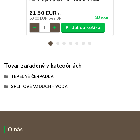
OMNIA
61,50 EUR
88,80 E
/
ks
Skladom
50,00 EUR
bez DPH
72,20 EUR
b
Pridať do košíka
Tovar zaradený v kategóriách
TEPELNÉ ČERPADLÁ
SPLITOVÉ VZDUCH - VODA
O nás