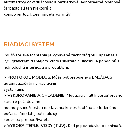
automatický odvzdušňovač a bezkefkové jednosmerné obehové
čerpadlo sú len niektoré z
komponentov, ktoré nájdete vo vnútri.
RIADIACI SYSTÉM
Používateľské rozhranie je vybavené technológiou Capsense s
2,8” grafickým displejom, ktorý užívateľovi umožňuje pohodlnú a
jednoduchú interakciu s produktom.
> PROTOKOL MODBUS
. Môže byť prepojený s BMS/BACS
automatizačnými a riadiacimi
systémami.
> VYKUROVANIE A CHLADENIE.
Modulácia Full Inverter presne
sleduje požadované
hodnoty s možnosťou nastavenia kriviek teplého a studeného
počasia, čím ďalej optimalizuje
spotrebu pre používateľa.
> VÝROBA TEPLEJ VODY (TÚV).
Keď je požiadavka od snímača