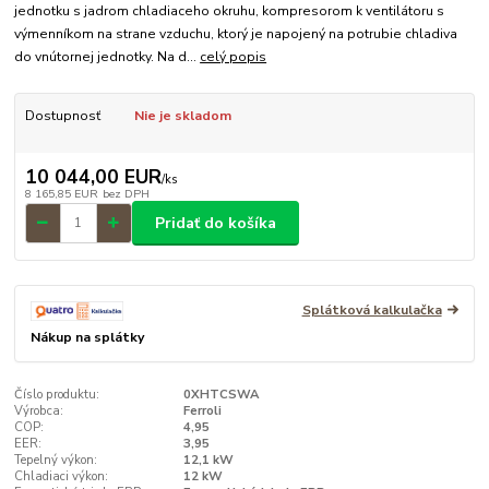
jednotku s jadrom chladiaceho okruhu, kompresorom k ventilátoru s
výmenníkom na strane vzduchu, ktorý je napojený na potrubie chladiva
do vnútornej jednotky. Na d...
celý popis
Dostupnosť
Nie je skladom
10 044,00 EUR
/
ks
8 165,85 EUR
bez DPH
Pridať do košíka
Splátková kalkulačka
Nákup na splátky
Číslo produktu:
0XHTCSWA
Výrobca:
Ferroli
COP:
4,95
EER:
3,95
Tepelný výkon:
12,1 kW
Chladiaci výkon:
12 kW