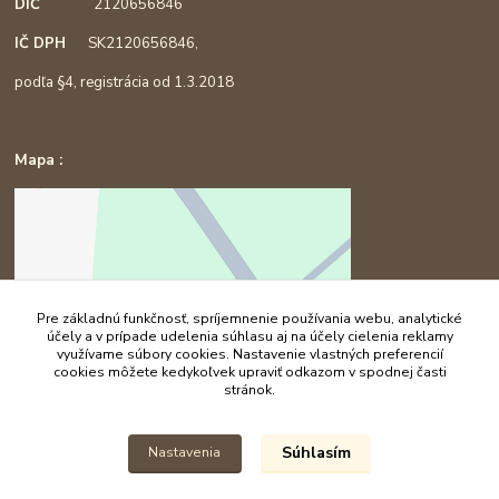
DIČ
2120656846
IČ DPH
SK2120656846,
podľa §4, registrácia od 1.3.2018
Mapa :
Pre základnú funkčnosť, spríjemnenie používania webu, analytické
účely a v prípade udelenia súhlasu aj na účely cielenia reklamy
využívame súbory cookies. Nastavenie vlastných preferencií
cookies môžete kedykoľvek upraviť odkazom v spodnej časti
stránok.
Súhlasím
Nastavenia