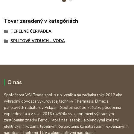
Tovar zaradený v kategóriách
TEPELNÉ ČERPADLÁ
SPLITOVÉ VZDUCH - VODA
O nás
Spoločnosť VSJ Trade spol. s.r.o. vznikla na začiatku roka 2012 ako
výhradný dovozca vykurovacej techniky Thermasis, Elmec a
panelových radiátorov Pekpan. Spoločnosť od začiatku pôsobenia
expandovala a v roku 2016 rozšírila svoj sortiment výhradným
zastúpením značky Ferroli, ktorá nás zásobuje plynovými kotlami,
elektrickými kotlami, tepelnými čerpadlami, klimatizáciami, expanznými
nádobami, boilermi TUV a akumulačnými nádobami.