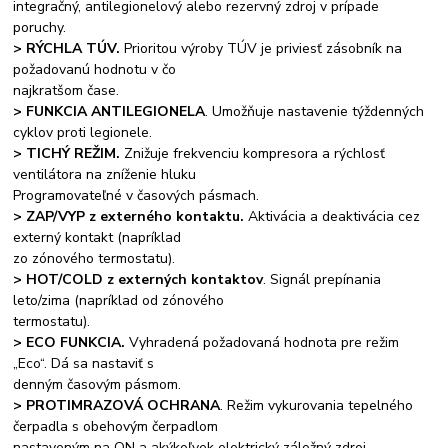
integračný, antilegionelový alebo rezervný zdroj v prípade
poruchy.
> RÝCHLA TÚV.
Prioritou výroby TÚV je priviesť zásobník na
požadovanú hodnotu v čo
najkratšom čase.
> FUNKCIA ANTILEGIONELA
. Umožňuje nastavenie týždenných
cyklov proti legionele.
> TICHÝ REŽIM.
Znižuje frekvenciu kompresora a rýchlosť
ventilátora na zníženie hluku
Programovateľné v časových pásmach.
> ZAP/VYP z externého kontaktu.
Aktivácia a deaktivácia cez
externý kontakt (napríklad
zo zónového termostatu).
> HOT/COLD z externých kontaktov
. Signál prepínania
leto/zima (napríklad od zónového
termostatu).
> ECO FUNKCIA.
Vyhradená požadovaná hodnota pre režim
„Eco“. Dá sa nastaviť s
denným časovým pásmom.
> PROTIMRAZOVÁ OCHRANA
. Režim vykurovania tepelného
čerpadla s obehovým čerpadlom
nastaveným na ON a akýkoľvek elektrický záložný zdroj.