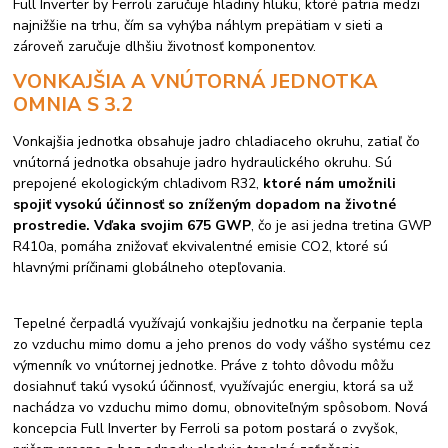
Full Inverter by Ferroli zaručuje hladiny hluku, ktoré patria medzi
najnižšie na trhu, čím sa vyhýba náhlym prepätiam v sieti a
zároveň zaručuje dlhšiu životnosť komponentov.
VONKAJŠIA A VNÚTORNÁ JEDNOTKA
OMNIA S 3.2
Vonkajšia jednotka obsahuje jadro chladiaceho okruhu, zatiaľ čo
vnútorná jednotka obsahuje jadro hydraulického okruhu. Sú
prepojené ekologickým chladivom R32,
ktoré nám umožnili
spojiť vysokú účinnosť so zníženým dopadom na životné
prostredie. Vďaka svojim 675 GWP
, čo je asi jedna tretina GWP
R410a, pomáha znižovať ekvivalentné emisie CO2, ktoré sú
hlavnými príčinami globálneho otepľovania.
Tepelné čerpadlá využívajú vonkajšiu jednotku na čerpanie tepla
zo vzduchu mimo domu a jeho prenos do vody vášho systému cez
výmenník vo vnútornej jednotke. Práve z tohto dôvodu môžu
dosiahnuť takú vysokú účinnosť, využívajúc energiu, ktorá sa už
nachádza vo vzduchu mimo domu, obnoviteľným spôsobom. Nová
koncepcia Full Inverter by Ferroli sa potom postará o zvyšok,