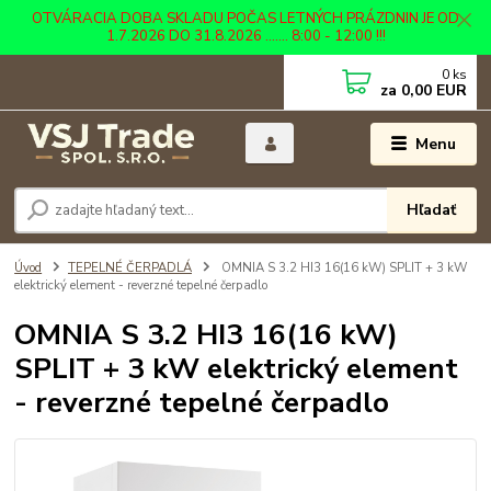
OTVÁRACIA DOBA SKLADU POČAS LETNÝCH PRÁZDNIN JE OD
1.7.2026 DO 31.8.2026 ....... 8:00 - 12:00 !!!
0
ks
za
0,00 EUR
Menu
Hľadať
Úvod
TEPELNÉ ČERPADLÁ
OMNIA S 3.2 HI3 16(16 kW) SPLIT + 3 kW
elektrický element - reverzné tepelné čerpadlo
OMNIA S 3.2 HI3 16(16 kW)
SPLIT + 3 kW elektrický element
- reverzné tepelné čerpadlo