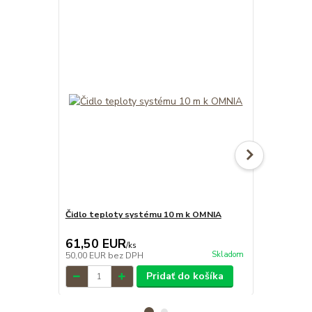
Čidlo teploty systému 10 m k OMNIA
Konzola a g
OMNIA
61,50 EUR
88,80 E
/
ks
Skladom
50,00 EUR
bez DPH
72,20 EUR
b
Pridať do košíka