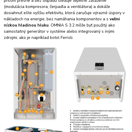
pričom presne a bez odpadu sleduje tepelné zaťaženie
(modulácia kompresora, čerpadla a ventilátora) a dokáže
dosiahnuť ešte vyššiu efektivitu, ktorá zaručuje výrazné úspory v
nákladoch na energie, bez namáhania komponentov a s
veľmi
nízkou hladinou hluku
. OMNIA S 3.2 môže byť použitý ako
samostatný generátor v systéme alebo integrovaný s inými
zdrojmi, ako je napríklad kotol Ferroli.