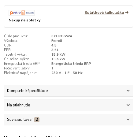
Splátková kalkulačka
Nákup na splátky
Číslo produktu:
0XHKGSWA
Výrobca:
Ferroli
COP:
4,5
EER:
3,61
Tepelný výkon:
15,9 kW
Chladiaci výkon:
13,6 kW
Energetická trieda ERP:
Energetická trieda ERP
Počet ventilátorv:
1
Elektrické napájanie:
230 V - 1 F - 50 Hz
Kompletné špecifikácie
Na stiahnutie
Súvisiaci tovar
2