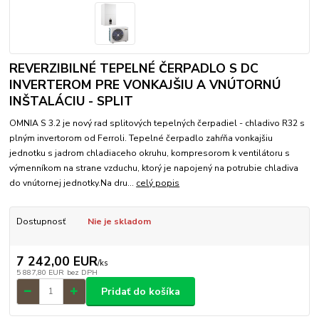
REVERZIBILNÉ TEPELNÉ ČERPADLO S DC
INVERTEROM PRE VONKAJŠIU A VNÚTORNÚ
INŠTALÁCIU - SPLIT
OMNIA S 3.2 je nový rad splitových tepelných čerpadiel - chladivo R32 s
plným invertorom od Ferroli. Tepelné čerpadlo zahŕňa vonkajšiu
jednotku s jadrom chladiaceho okruhu, kompresorom k ventilátoru s
výmenníkom na strane vzduchu, ktorý je napojený na potrubie chladiva
do vnútornej jednotky.Na dru...
celý popis
Dostupnosť
Nie je skladom
7 242,00 EUR
/
ks
5 887,80 EUR
bez DPH
Pridať do košíka