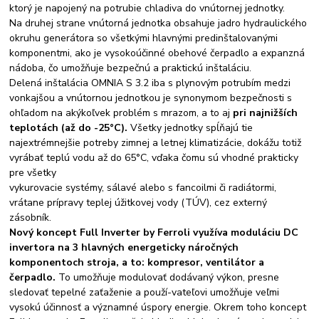
ktorý je napojený na potrubie chladiva do vnútornej jednotky.
Na druhej strane vnútorná jednotka obsahuje jadro hydraulického
okruhu generátora so všetkými hlavnými predinštalovanými
komponentmi, ako je vysokoúčinné obehové čerpadlo a expanzná
nádoba, čo umožňuje bezpečnú a praktickú inštaláciu.
Delená inštalácia OMNIA S 3.2 iba s plynovým potrubím medzi
vonkajšou a vnútornou jednotkou je synonymom bezpečnosti s
ohľadom na akýkoľvek problém s mrazom, a to aj
pri najnižších
teplotách (až do -25°C).
Všetky jednotky spĺňajú tie
najextrémnejšie potreby zimnej a letnej klimatizácie, dokážu totiž
vyrábať teplú vodu až do 65°C, vďaka čomu sú vhodné prakticky
pre všetky
vykurovacie systémy, sálavé alebo s fancoilmi či radiátormi,
vrátane prípravy teplej úžitkovej vody (TÚV), cez externý
zásobník.
Nový koncept Full Inverter by Ferroli využíva moduláciu DC
invertora na 3 hlavných energeticky náročných
komponentoch
stroja, a to: kompresor, ventilátor a
čerpadlo.
To umožňuje modulovať dodávaný výkon, presne
sledovať tepelné zaťaženie a použí-vateľovi umožňuje veľmi
vysokú účinnosť a významné úspory energie. Okrem toho koncept