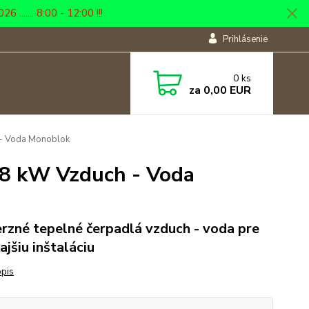
... 8:00 - 12:00 !!!
Prihlásenie
0
ks
za
0,00 EUR
 - Voda Monoblok
 8 kW Vzduch - Voda
rzné tepelné čerpadlá vzduch - voda pre
ajšiu inštaláciu
opis