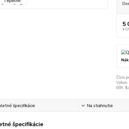
Dos
5 
4 0
Nák
Číslo p
Výkon:
EER:
5
etné špecifikácie
Na stiahnutie
tné špecifikácie