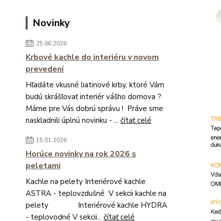
Novinky
25.06.2026
Krbové kachle do interiéru v novom
prevedení
Hľadáte vkusné liatinové krby, ktoré Vám
budú skrášľovať interiér vášho domova ?
Máme pre Vás dobrú správu ! Práve sme
naskladnili úplnú novinku - ...
čítať celé
15.01.2026
Horúce novinky na rok 2026 s
peletami
Kachle na pelety Interiérové kachle
ASTRA - teplovzdušné V sekcii kachle na
pelety Interiérové kachle HYDRA
- teplovodné V sekcii...
čítať celé