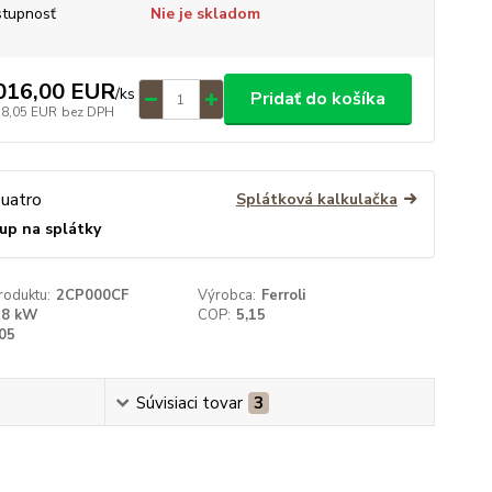
tupnosť
Nie je skladom
016,00 EUR
/
ks
Pridať do košíka
78,05 EUR
bez DPH
Splátková kalkulačka
up na splátky
roduktu:
2CP000CF
Výrobca:
Ferroli
8 kW
COP:
5,15
,05
Súvisiaci tovar
3