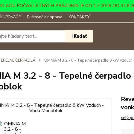
DU POČAS LETNÝCH PRÁZDNIN JE OD 1.7.2026 DO 31.8.2026 ....
KUPOVAŤ ?
Poštovné a doprava
KONTAKTY
Hľadať
TEPELNÉ ČERPADLÁ
OMNIA M 3.2 - 8 - Tepelné čerpadlo 8 kW Vzduch
A M 3.2 - 8 - Tepelné čerpadlo
oblok
Reve
vonk
celý p