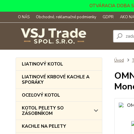
OTVÁRACIA DOBA SKLA
O NÁS
Obchodné, reklamačné podmienky
GDPR
AKO NA
Úvod
LIATINOVÝ KOTOL
OMNI
LIATINOVÉ KRBOVÉ KACHLE A
SPORÁKY
Mon
OCEĽOVÝ KOTOL
KOTOL PELETY SO
ZÁSOBNÍKOM
KACHLE NA PELETY