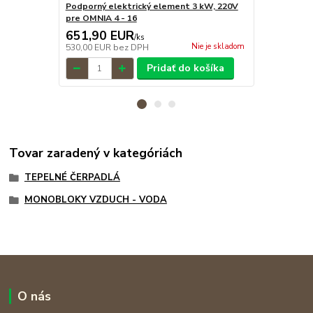
Podporný elektrický element 3 kW, 220V
Čidlo teplo
pre OMNIA 4 - 16
651,90 EUR
61,50 E
/
ks
Nie je skladom
530,00 EUR
bez DPH
50,00 EUR
b
Pridať do košíka
Tovar zaradený v kategóriách
TEPELNÉ ČERPADLÁ
MONOBLOKY VZDUCH - VODA
O nás