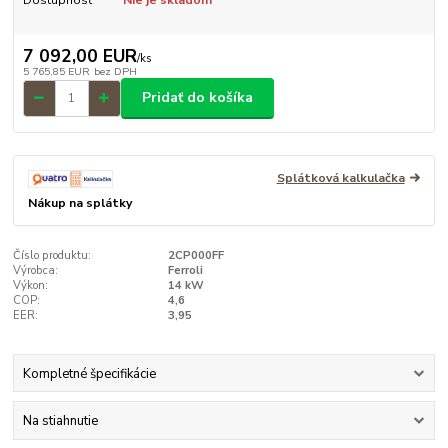
7 092,00 EUR
/
ks
5 765,85 EUR
bez DPH
Pridať do košíka
Splátková kalkulačka
Nákup na splátky
Číslo produktu:
2CP000FF
Výrobca:
Ferroli
Výkon:
14 kW
COP:
4,6
EER:
3,95
Kompletné špecifikácie
Na stiahnutie