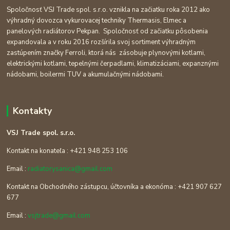
Spoločnosť VSJ Trade spol. s.r.o. vznikla na začiatku roka 2012 ako
výhradný dovozca vykurovacej techniky Thermasis, Elmec a
panelových radiátorov Pekpan. Spoločnosť od začiatku pôsobenia
expandovala a v roku 2016 rozšírila svoj sortiment výhradným
zastúpením značky Ferroli, ktorá nás zásobuje plynovými kotlami,
elektrickými kotlami, tepelnými čerpadlami, klimatizáciami, expanznými
nádobami, boilermi TUV a akumulačnými nádobami.
Kontakty
VSJ Trade spol. s.r.o.
Kontakt na konateľa : +421 948 253 106
Email :
radiatorysanica@gmail.com
Kontakt na Obchodného zástupcu, účtovníka a ekonóma : +421 907 627
677
Email :
vsjtrade@gmail.com