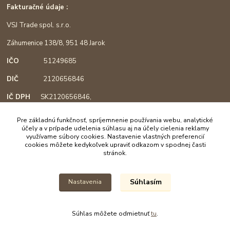
Fakturačné údaje :
VSJ Trade spol. s.r.o.
Záhumenice 138/8, 951 48 Jarok
IČO
51249685
DIČ
2120656846
IČ DPH
SK2120656846,
podľa §4, registrácia od 1.3.2018
Pre základnú funkčnosť, spríjemnenie používania webu, analytické
účely a v prípade udelenia súhlasu aj na účely cielenia reklamy
využívame súbory cookies. Nastavenie vlastných preferencií
cookies môžete kedykoľvek upraviť odkazom v spodnej časti
Mapa :
stránok.
Súhlasím
Nastavenia
Súhlas môžete odmietnuť
tu
.
Vytvorené na
Eshop-rychlo.sk