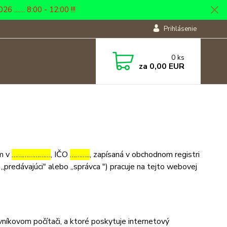
... 8:00 - 12:00 !!!
Prihlásenie
0
ks
za
0,00 EUR
om v
…………………
, IČO
………..
, zapísaná v obchodnom registri
 „predávajúci" alebo „správca ") pracuje na tejto webovej
níkovom počítači, a ktoré poskytuje internetový