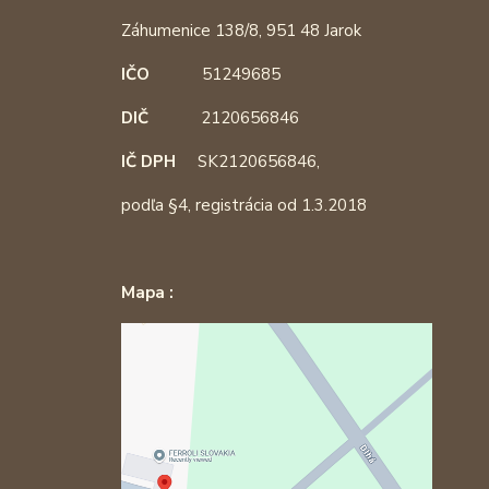
Záhumenice 138/8, 951 48 Jarok
IČO
51249685
DIČ
2120656846
IČ DPH
SK2120656846,
podľa §4, registrácia od 1.3.2018
Mapa :