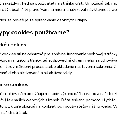
č zakaždým, keď sa používateľ na stránku vráti. Umožňujú tak napr
určitý obsah šitý práve Vám na mieru, analyzovať návštevnosť w
ies sa považuje za spracovanie osobných údajov.
ypy cookies používame?
cké cookies
 cookies sú nevyhnutné pre správne fungovanie webovej stránky
kovania funkcií stránky. Sú zodpovedné okrem iného za uchovávan
e filtrov, nákupný proces alebo ukladanie nastavenia súkromia. 
ané alebo aktivované a sú aktívne vždy.
ické cookies
ké cookies nám umožňujú meranie výkonu nášho webu a našich re
 návštev našich webových stránok. Dáta získané pomocou týchto
átorov, ktoré ukazujú na konkrétnych používateľov nášho webu.
 našich stránok.