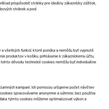
íklad prispôsobiť stránky pre ideálny zákaznícky zážitok,
ebových stránok a pod.
 a všetkých funkcií, ktoré ponúka a nemôžu byť vypnuté
ie produktov v košíku, prihlásenie k zákazníckemu účtu,
Z tohto dôvodu technické cookies nemôžu byť individuálne
klamných kampaní. Ich pomocou určujeme počet návštev
 cookies spracovávame anonymne a súhrnne, bez použitia
 Vďaka týmto cookies môžeme optimalizovať výkon a