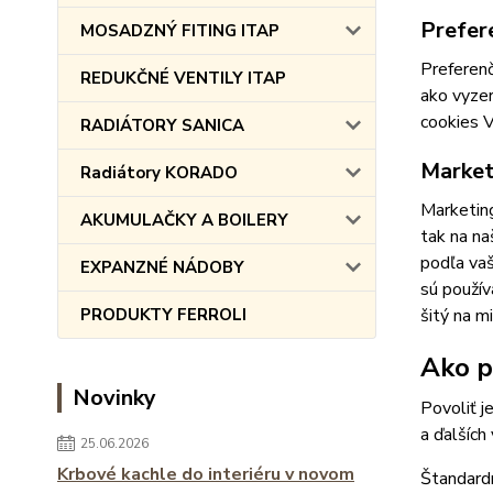
Prefer
MOSADZNÝ FITING ITAP
Preferenč
REDUKČNÉ VENTILY ITAP
ako vyzer
cookies V
RADIÁTORY SANICA
Market
Radiátory KORADO
Marketing
AKUMULAČKY A BOILERY
tak na na
podľa vaš
EXPANZNÉ NÁDOBY
sú použív
PRODUKTY FERROLI
šitý na m
Ako po
Novinky
Povoliť j
a ďalších
25.06.2026
Krbové kachle do interiéru v novom
Štandardn