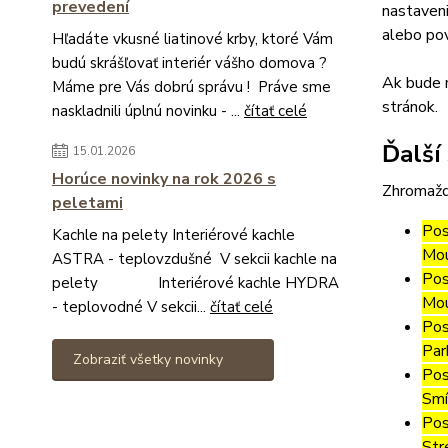
prevedení
nastaveni
alebo pov
Hľadáte vkusné liatinové krby, ktoré Vám
budú skrášľovať interiér vášho domova ?
Ak bude m
Máme pre Vás dobrú správu ! Práve sme
stránok.
naskladnili úplnú novinku - ...
čítať celé
Ďalší
15.01.2026
Horúce novinky na rok 2026 s
Zhromažd
peletami
Pos
Kachle na pelety Interiérové kachle
Mou
ASTRA - teplovzdušné V sekcii kachle na
Pos
pelety Interiérové kachle HYDRA
Mou
- teplovodné V sekcii...
čítať celé
Pos
Par
Zobraziť všetky novinky
Pos
Smí
Pos
Str