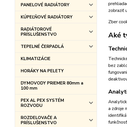
prehliada
PANELOVÉ RADIÁTORY
zobraziť 
KÚPEĽŇOVÉ RADIÁTORY
Zber cook
RADIÁTOROVÉ
Aké t
PRÍSLUŠENSTVO
TEPELNÉ ČERPADLÁ
Techni
Technické
KLIMATIZÁCIE
bez zablo
HORÁKY NA PELETY
fungovani
deaktivov
DYMOVODY PRIEMER 80mm a
100 mm
Analyt
PEX AL PEX SYSTÉM
Analytic
ROZVODU
a zdroje
identifik
ROZDELOVAČE A
funkčnosť
PRÍSLUŠENSTVO