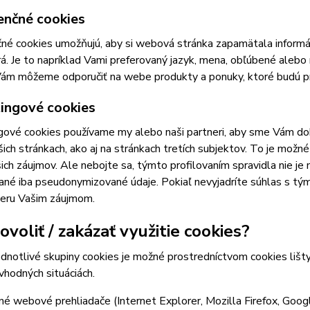
enčné cookies
né cookies umožňujú, aby si webová stránka zapamätala informá
á. Je to napríklad Vami preferovaný jazyk, mena, obľúbené ale
ám môžeme odporučiť na webe produkty a ponuky, ktoré budú pre
ingové cookies
ové cookies používame my alebo naši partneri, aby sme Vám doká
šich stránkach, ako aj na stránkach tretích subjektov. To je mož
ich záujmov. Ale nebojte sa, týmto profilovaním spravidla nie je
ané iba pseudonymizované údaje. Pokiaľ nevyjadríte súhlas s tý
ieru Vašim záujmom.
voliť / zakázať využitie cookies?
ednotlivé skupiny cookies je možné prostredníctvom cookies lišt
 vhodných situáciách.
é webové prehliadače (Internet Explorer, Mozilla Firefox, Goog