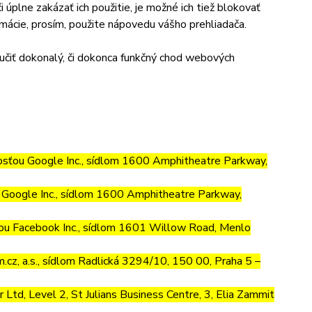
úplne zakázať ich použitie, je možné ich tiež blokovať
ormácie, prosím, použite nápovedu vášho prehliadača.
učiť dokonalý, či dokonca funkčný chod webových
osťou Google Inc., sídlom 1600 Amphitheatre Parkway,
Google Inc., sídlom 1600 Amphitheatre Parkway,
ou Facebook Inc., sídlom 1601 Willow Road, Menlo
cz, a.s., sídlom Radlická 3294/10, 150 00, Praha 5 –
td, Level 2, St Julians Business Centre, 3, Elia Zammit