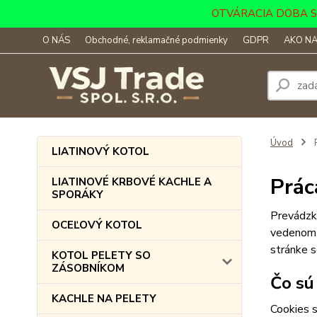
OTVÁRACIA DOBA SKLA
O NÁS
Obchodné, reklamačné podmienky
GDPR
AKO NA
Úvod
P
LIATINOVÝ KOTOL
Prác
LIATINOVÉ KRBOVÉ KACHLE A
SPORÁKY
Prevádzk
OCEĽOVÝ KOTOL
vedenom
stránke s
KOTOL PELETY SO
ZÁSOBNÍKOM
Čo sú
KACHLE NA PELETY
Cookies s