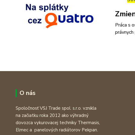
Zmien
Práca s o
právnych 
O nás
Spoločnosť VSJ Trade spol. s.r.o. vznikla
na začiatku roka 2012 ako výhradný
dovozca vykurovacej techniky Thermasis,
Elmec a panelových radiátorov Pekpan.