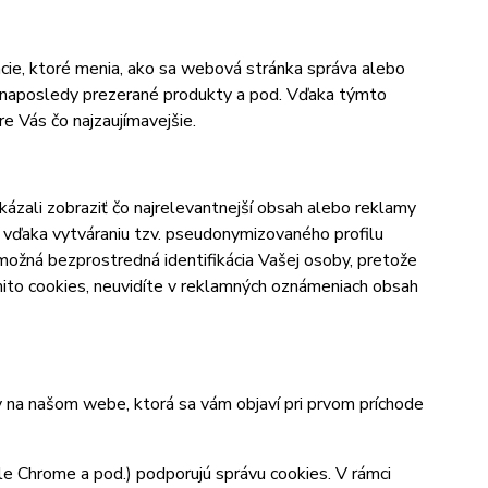
cie, ktoré menia, ako sa webová stránka správa alebo
bo naposledy prezerané produkty a pod. Vďaka týmto
 Vás čo najzaujímavejšie.
zali zobraziť čo najrelevantnejší obsah alebo reklamy
né vďaka vytváraniu tzv. pseudonymizovaného profilu
 možná bezprostredná identifikácia Vašej osoby, pretože
mito cookies, neuvidíte v reklamných oznámeniach obsah
y na našom webe, ktorá sa vám objaví pri prvom príchode
le Chrome a pod.) podporujú správu cookies. V rámci