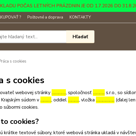
DU POČAS LETNÝCH PRÁZDNIN JE OD 1.7.2026 DO 31.8.2026 ....
KUPOVAŤ ?
Poštovné a doprava
KONTAKTY
Hľadať
ráca s cookies
a s cookies
ovateľ webovej stránky
………….
, spoločnosť
………..
s.r.o., so sídl
 Krajským súdom v
……….
, oddiel
……….
, vložka
……………..
(ďalej len
o súbormi cookies.
 to cookies?
ú krátke textové súbory, ktoré webová stránka ukladá v návštev