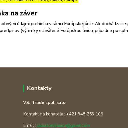
ka na záver
sobnými údajmi prebieha v rámci Európskej únie. Ak dochádza k 
predpisov (výnimky schválené Európskou úniou, prípadne po splne
Kontakty
VSJ Trade spol. s.r.o.
Kontakt na konateľa : +421 948 253 106
Email :
radiatorysanica@gmail.com